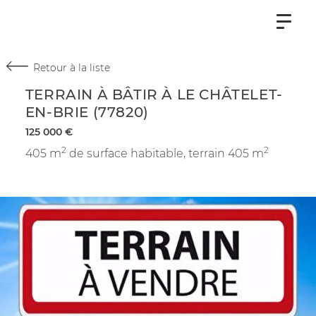
Aller au
Aller au
contenu…
contact…
(9)
(s)
Retour à la liste
TERRAIN À BÂTIR À LE CHÂTELET-
EN-BRIE (77820)
125 000 €
2
2
405 m
de surface habitable,
terrain 405 m